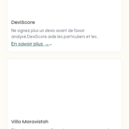
DeviScore
Ne signez plus un devis avant de l’avoir
analysé.DeviScore aide les particuliers et les
professionnels à analyser un devis et à comparer 2 à…
En savoir plus →
Villa Maravistah