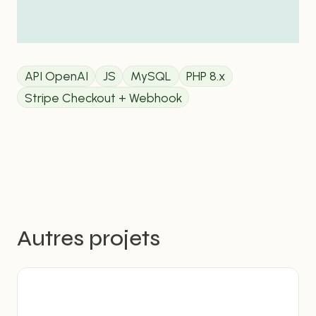
API OpenAI
JS
MySQL
PHP 8.x
Stripe Checkout + Webhook
Autres projets