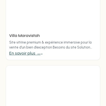
Villa Maravistah
Site vitrine premium & expérience immersive pour la
vente d’un bien d’exception Besoins du site Solution
proposée Création d’un mini-site premium sur mesure,
En savoir plus →
sans…