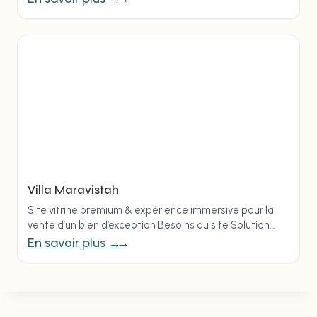
Villa Maravistah
Site vitrine premium & expérience immersive pour la
vente d’un bien d’exception Besoins du site Solution
proposée Création d’un mini-site premium sur mesure,
En savoir plus →
sans…