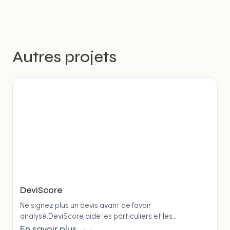
Autres projets
DeviScore
Ne signez plus un devis avant de l’avoir
analysé.DeviScore aide les particuliers et les
professionnels à analyser un devis et à comparer 2 à…
En savoir plus →